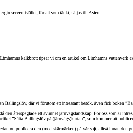
eserven istället, för att som tänkt, säljas till Asien.
i Limhamns kalkbrott tipsar vi om en artikel om Limhamns vattenverk a
n Ballingslöv, där vi förutom ett intressant besök, även fick boken ”Ba
 då den återspeglade ett svunnet järnvägslandskap. För oss som är intresser
n artikel ”Sätta Ballingslöv på (järnvägs)kartan”, som kommer att publi
redan nu publicera den (med skärmärken) på vår sajt, alltså innan den p