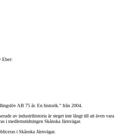
v Eber:
llingslöv AB 75 år. En historik.” från 2004.
ade av industrihistoria är steget inte långt till att även vara
ceras i medlemstidningen Skånska Järnvägar.
ubliceras i Skånska Järnvägar.