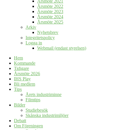
Årsmöte 2021
Årsmöte 2022
Årsmöte 2023
Årsmöte 2024
Årsmöte 2025
Arkiv
Nyhetsbrev
Integritetspolicy
Logga in
Webmail (endast styrelsen)
Hem
Kommande
Tidigare
Årsmöte 2026
IHS Play
Bli medlem
Tips
Årets industriminne
Filmtips
Bilder
Studiebesök
Skånska industrimiljöer
Debatt
Om Föreningen