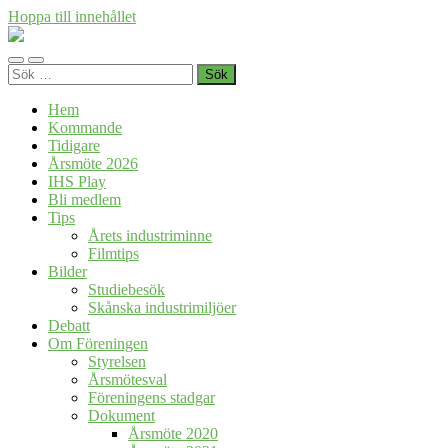
Hoppa till innehållet
Föreningen
Industrihistoria
Slå
Slå
i
Sök
på/av
på/av
Skåne
efter:
mobilmeny
sökfält
Hem
Kommande
Tidigare
Årsmöte 2026
IHS Play
Bli medlem
Tips
Årets industriminne
Filmtips
Bilder
Studiebesök
Skånska industrimiljöer
Debatt
Om Föreningen
Styrelsen
Årsmötesval
Föreningens stadgar
Dokument
Årsmöte 2020