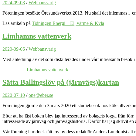
2024-09-08
/
Webbansvarig
Föreningen besökte Öresundsverket 2013. Nu skall det inlemmas i energir
Läs artikeln på
Tidningen Energi – El, värme & Kyla
Limhamns vattenverk
2020-09-06
/
Webbansvarig
Med anledning av det som diskuterades under vårt intressanta besök 
Limhamns vattenverk
Sätta Ballingslöv på (järnvägs)kartan
2020-07-10
/
one@eber.se
Föreningen gjorde den 3 mars 2020 ett studiebesök hos kökstillverkare
Efter att ha läst boken blev jag intresserad av bolagets logga från förr,
intresserade av järnväg och järnvägshistoria. Därför har jag skrivit e
Vår förening har dock fått lov av dess redaktör Anders Lundquist att 