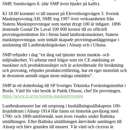
SMP, Sundsvägen 8. (där SMP även bjuder på kaffe).
Kl 18.00 kommer vi till museet på Elevenborgsvägen 3. Svensk
Maskinprovning AB, SMP, tog 1997 över verksamheten från
Statens Maskinprovningar som startat drygt 100 år tidigare. 1896
donerade Gustaf De Laval 100 000 kronor till en officiell
provningsinstitution för i första hand lantbruksmaskiner, Statens
maskinprovningar, som initialt skapade provningsanläggningar i
anslutning till Lantbrukshögskolan i Alnarp och i Ultuna.
SMP erbjuder i dag “en lång rad tjänster inom maskin- och
miljösäkerhet. Vi arbetar med frågor som rör CE-märkning av
maskiner och produktionslinjer och är ackrediterade för besiktning
och provning, erbjuder produktcertifiering, har ett eget motorlab och
är dessutom anmält organ inom många områden”.
SMP är ett dotterbolag till SP Sveriges Tekniska Forskningsinstitut i
Borås. Värd för vårt besök är Patrik Olsson, chef för provningen.
https://www.ri.se/sv/svensk-maskinprovning
Lantbruksmuseet har sitt ursprung i hushållningssällskapens 100-
årsjubileum i Alnarp 1914 Här fanns en historisk paviljong med
1700- och 1800-talsföremål, som även visades under Baltiska
utställningen. Efter Baltiska utställningen återvände samlingen till
Alnarp och blev grunden till museet. Vår värd och ciceron är