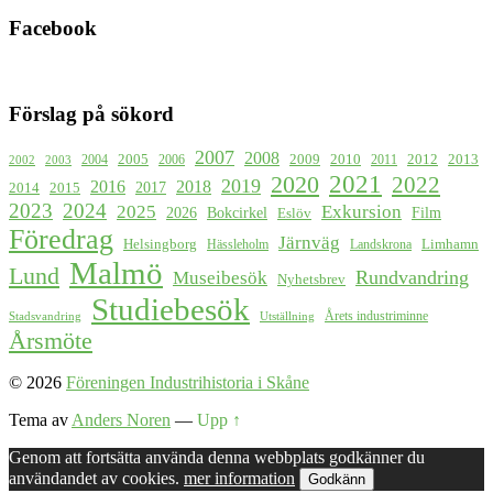
Facebook
Förslag på sökord
2007
2008
2009
2005
2010
2012
2013
2004
2006
2011
2002
2003
2021
2020
2022
2019
2016
2018
2017
2015
2014
2023
2024
2025
Exkursion
2026
Bokcirkel
Film
Eslöv
Föredrag
Järnväg
Helsingborg
Limhamn
Hässleholm
Landskrona
Malmö
Lund
Rundvandring
Museibesök
Nyhetsbrev
Studiebesök
Årets industriminne
Stadsvandring
Utställning
Årsmöte
© 2026
Föreningen Industrihistoria i Skåne
Tema av
Anders Noren
—
Upp ↑
Genom att fortsätta använda denna webbplats godkänner du
användandet av cookies.
mer information
Godkänn