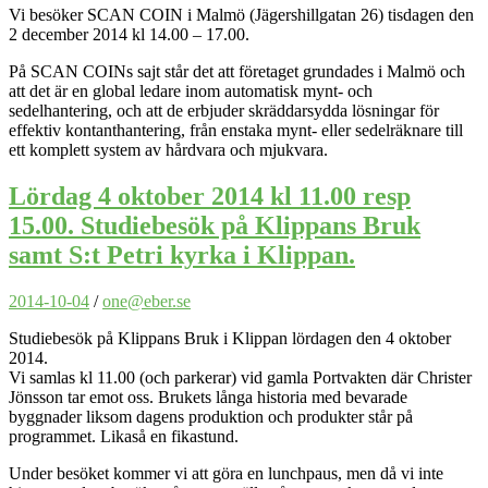
Vi besöker SCAN COIN i Malmö (Jägershillgatan 26) tisdagen den
2 december 2014 kl 14.00 – 17.00.
På SCAN COINs sajt står det att företaget grundades i Malmö och
att det är en global ledare inom automatisk mynt- och
sedelhantering, och att de erbjuder skräddarsydda lösningar för
effektiv kontanthantering, från enstaka mynt- eller sedelräknare till
ett komplett system av hårdvara och mjukvara.
Lördag 4 oktober 2014 kl 11.00 resp
15.00. Studiebesök på Klippans Bruk
samt S:t Petri kyrka i Klippan.
2014-10-04
/
one@eber.se
Studiebesök på Klippans Bruk i Klippan lördagen den 4 oktober
2014.
Vi samlas kl 11.00 (och parkerar) vid gamla Portvakten där Christer
Jönsson tar emot oss. Brukets långa historia med bevarade
byggnader liksom dagens produktion och produkter står på
programmet. Likaså en fikastund.
Under besöket kommer vi att göra en lunchpaus, men då vi inte