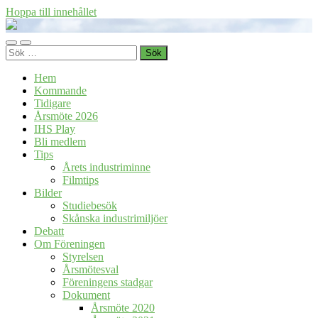
Hoppa till innehållet
Föreningen
Industrihistoria
Slå
Slå
i
Sök
på/av
på/av
Skåne
efter:
mobilmeny
sökfält
Hem
Kommande
Tidigare
Årsmöte 2026
IHS Play
Bli medlem
Tips
Årets industriminne
Filmtips
Bilder
Studiebesök
Skånska industrimiljöer
Debatt
Om Föreningen
Styrelsen
Årsmötesval
Föreningens stadgar
Dokument
Årsmöte 2020