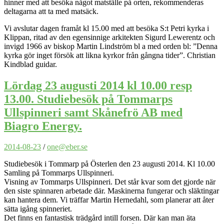
hinner med att besöka något matställe på orten, rekommenderas
deltagarna att ta med matsäck.
Vi avslutar dagen framåt kl 15.00 med att besöka S:t Petri kyrka i
Klippan, ritad av den egensinnige arkitekten Sigurd Lewerentz och
invigd 1966 av biskop Martin Lindström bl a med orden bl: ”Denna
kyrka gör inget försök att likna kyrkor från gångna tider”. Christian
Kindblad guidar.
Lördag 23 augusti 2014 kl 10.00 resp
13.00. Studiebesök på Tommarps
Ullspinneri samt Skånefrö AB med
Biagro Energy.
2014-08-23
/
one@eber.se
Studiebesök i Tommarp på Österlen den 23 augusti 2014. Kl 10.00
Samling på Tommarps Ullspinneri.
Visning av Tommarps Ullspinneri. Det står kvar som det gjorde när
den siste spinnaren arbetade där. Maskinerna fungerar och släktingar
kan hantera dem. Vi träffar Martin Hernedahl, som planerar att åter
sätta igång spinneriet.
Det finns en fantastisk trädgård intill forsen. Där kan man äta