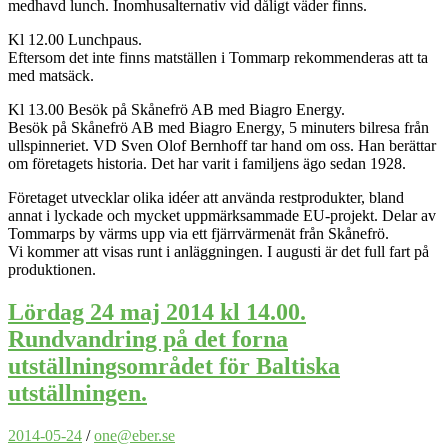
medhavd lunch. Inomhusalternativ vid dåligt väder finns.
Kl 12.00 Lunchpaus.
Eftersom det inte finns matställen i Tommarp rekommenderas att ta
med matsäck.
Kl 13.00 Besök på Skånefrö AB med Biagro Energy.
Besök på Skånefrö AB med Biagro Energy, 5 minuters bilresa från
ullspinneriet. VD Sven Olof Bernhoff tar hand om oss. Han berättar
om företagets historia. Det har varit i familjens ägo sedan 1928.
Företaget utvecklar olika idéer att använda restprodukter, bland
annat i lyckade och mycket uppmärksammade EU-projekt. Delar av
Tommarps by värms upp via ett fjärrvärmenät från Skånefrö.
Vi kommer att visas runt i anläggningen. I augusti är det full fart på
produktionen.
Lördag 24 maj 2014 kl 14.00.
Rundvandring på det forna
utställningsområdet för Baltiska
utställningen.
2014-05-24
/
one@eber.se