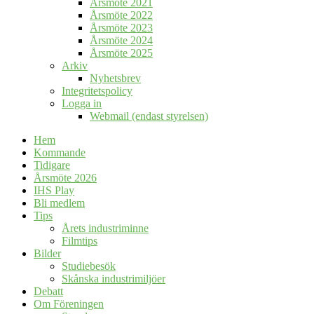
Årsmöte 2021
Årsmöte 2022
Årsmöte 2023
Årsmöte 2024
Årsmöte 2025
Arkiv
Nyhetsbrev
Integritetspolicy
Logga in
Webmail (endast styrelsen)
Hem
Kommande
Tidigare
Årsmöte 2026
IHS Play
Bli medlem
Tips
Årets industriminne
Filmtips
Bilder
Studiebesök
Skånska industrimiljöer
Debatt
Om Föreningen