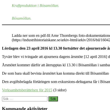
Kraftproduktion i Bösamöllan.
Bösamöllan.
Ladda ner som en pdf-fil Arne Thornbergs foto-dokumentation
(https://industrihistoriaiskane.se/arkiv-html/arkiv/2016/bil/160
Lördagen den 23 april 2016 kl 13.30 fortsätter det ajournerade å
Tyvärr blev vi tvingade att ajournera dagens årsmöte [12 april 2016] d
Årsmötet kommer därför att återupptas kl 13.30 i Bösamöllan i samba
De som bara skall bevista årsmötet kan komma direkt till Bösamöllan 
Den avgiftsbelagda förtäringen som exkursions-deltagarna får i Bösamöl
Verksamhetsberättelsen för 2015
(3 sidor)
Sök
efter:
Kommande aktiviteter