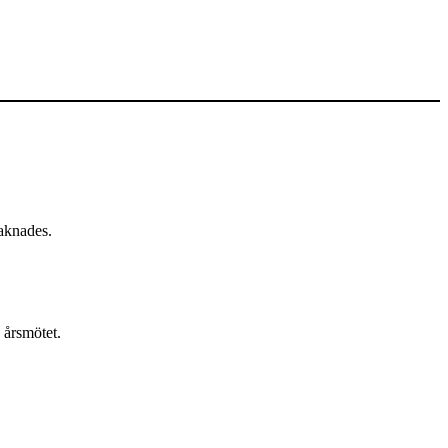
saknades.
 årsmötet.