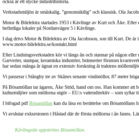
också är ett stycke industrihistoria.
Verkstadsmiljön är småskalig, ”genomsiktlig” och klassisk. Ola Jacobss
Motor & Bilelektra startades 1953 i Kävlinge av Kurt och Åke. Efter ett
befintliga lokaler på Nordanvägen 5 i Kävlinge.
I dag drivs Motor & Bilelektra av Ola Jacobsson, son till Kurt. De är
www.motor-bilelektra.se/kontakt.html
Efter Lindningsverkstaden kör vi längs ån och stannar på någon eller någ
Garverier, stampar, keramiska industrier, brännerier förutom kvarnve
har sedan många år ägnat en extensiv forskning åt traktens möllemiljö
Vi passerar i Stångby tre av Skånes senaste vindmöllor, 87 meter höga, 
På Bösamöllan tar ägaren, Åke Strid, hand om oss. Han kommer att be
kulturmiljöer som möllorna utgör – EU:s vattendirektiv – som syftar ti
I bifogad pdf
Bösamöllan
kan du läsa en berättelse om Bösamöllans hi
Vi avslutar exkursionen i Håstad där de första möllorna i ån fanns. Län
Kävlingeån uppströms Bösamöllan.