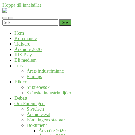
Hoppa till innehållet
Föreningen
Industrihistoria
Slå
Slå
i
Sök
på/av
på/av
Skåne
efter:
mobilmeny
sökfält
Hem
Kommande
Tidigare
Årsmöte 2026
IHS Play
Bli medlem
Tips
Årets industriminne
Filmtips
Bilder
Studiebesök
Skånska industrimiljöer
Debatt
Om Föreningen
Styrelsen
Årsmötesval
Föreningens stadgar
Dokument
Årsmöte 2020