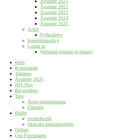
Årsmöte 2021
Årsmöte 2022
Årsmöte 2023
Årsmöte 2024
Årsmöte 2025
Arkiv
Nyhetsbrev
Integritetspolicy
Logga in
Webmail (endast styrelsen)
Hem
Kommande
Tidigare
Årsmöte 2026
IHS Play
Bli medlem
Tips
Årets industriminne
Filmtips
Bilder
Studiebesök
Skånska industrimiljöer
Debatt
Om Föreningen