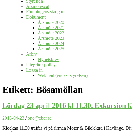
Styrelsen
Årsmötesval
Föreningens stadgar
Dokument
Årsmöte 2020
Årsmöte 2021
Årsmöte 2022
Årsmöte 2023
Årsmöte 2024
Årsmöte 2025
Arkiv
Nyhetsbrev
Integritetspolicy
Logga in
Webmail (endast styrelsen)
Etikett:
Bösamöllan
Lördag 23 april 2016 kl 11.30. Exkursion l
2016-04-23
/
one@eber.se
Klockan 11.30 träffas vi på firman Motor & Bilelektra i Kävlinge. Di