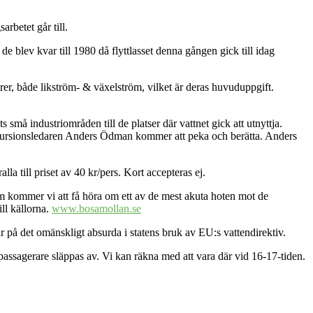
rbetet går till.
de blev kvar till 1980 då flyttlasset denna gången gick till idag
rer, både likström- & växelström, vilket är deras huvuduppgift.
 små industriområden till de platser där vattnet gick att utnyttja.
Exkursionsledaren Anders Ödman kommer att peka och berätta. Anders
a till priset av 40 kr/pers. Kort accepteras ej.
m kommer vi att få höra om ett av de mest akuta hoten mot de
ll källorna.
www.bosamollan.se
 på det omänskligt absurda i statens bruk av EU:s vattendirektiv.
 passagerare släppas av. Vi kan räkna med att vara där vid 16-17-tiden.