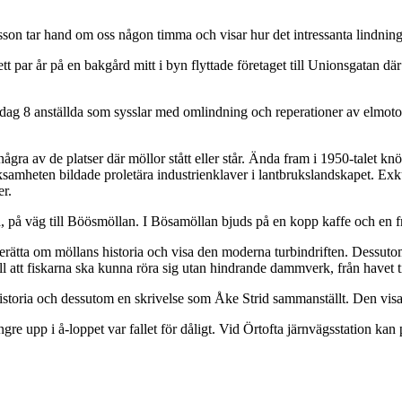
on tar hand om oss någon timma och visar hur det intressanta lindningsa
 par år på en bakgård mitt i byn flyttade företaget till Unionsgatan där 
 idag 8 anställda som sysslar med omlindning och reperationer av elmoto
ra av de platser där möllor stått eller står. Ända fram i 1950-talet knöts
rksamheten bildade proletära industrienklaver i lantbrukslandskapet. 
er.
på väg till Böösmöllan. I Bösamöllan bjuds på en kopp kaffe och en frall
rätta om möllans historia och visa den moderna turbindriften. Dessuto
ll att fiskarna ska kunna röra sig utan hindrande dammverk, från havet ti
storia och dessutom en skrivelse som Åke Strid sammanställt. Den visar
gre upp i å-loppet var fallet för dåligt. Vid Örtofta järnvägsstation kan