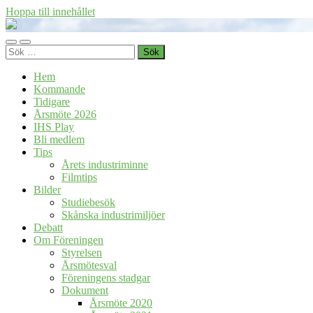
Hoppa till innehållet
Föreningen
Industrihistoria
Slå
Slå
i
Sök
på/av
på/av
Skåne
efter:
mobilmeny
sökfält
Hem
Kommande
Tidigare
Årsmöte 2026
IHS Play
Bli medlem
Tips
Årets industriminne
Filmtips
Bilder
Studiebesök
Skånska industrimiljöer
Debatt
Om Föreningen
Styrelsen
Årsmötesval
Föreningens stadgar
Dokument
Årsmöte 2020