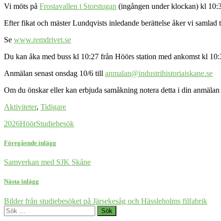
Vi möts på
Frostavallen i Storstugan
(ingången under klockan) kl 10:3
Efter fikat och mäster Lundqvists inledande berättelse åker vi samlad
Se
www.remdrivet.se
Du kan åka med buss kl 10:27 från Höörs station med ankomst kl 10:33 
Anmälan senast onsdag 10/6 till
anmalan@industrihistoriaiskane.se
Om du önskar eller kan erbjuda samåkning notera detta i din anmälan
Aktiviteter
,
Tidigare
2026
Höör
Studiebesök
Föregående inlägg
Samverkan med SJK Skåne
Nästa inlägg
Bilder från studiebesöket på Järsekesåg och Hässleholms filfabrik
Sök
efter: