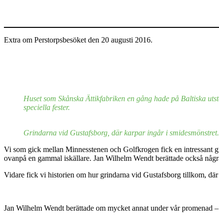
Extra om Perstorpsbesöket den 20 augusti 2016.
Huset som Skånska Ättikfabriken en gång hade på Baltiska utstäl
speciella fester.
Grindarna vid Gustafsborg, där karpar ingår i smidesmönstret.
Vi som gick mellan Minnesstenen och Golfkrogen fick en intressant gu
ovanpå en gammal iskällare. Jan Wilhelm Wendt berättade också några
Vidare fick vi historien om hur grindarna vid Gustafsborg tillkom, dä
Jan Wilhelm Wendt berättade om mycket annat under vår promenad – det