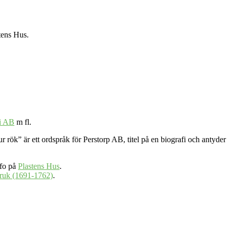
tens Hus.
ri AB
m fl.
 rök” är ett ordspråk för Perstorp AB, titel på en biografi och antyder
nfo på
Plastens Hus
.
bruk (1691-1762)
.