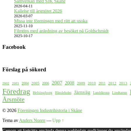
Samverkan med SJK Skåne
2026-04-11
Kallelse till årsmötet 2026
2026-03-07
Missa inte föreningen med rätt att snoka
2025-11-10
Filmtips med anledning av besöket på Goldschmidt
2025-10-17
Facebook
Förslag på sökord
2007
2008
2009
2005
2010
2012
2013
2004
2006
2011
2002
2003
Föredrag
Järnväg
Helsingborg
Limhamn
Hässleholm
Landskrona
Årsmöte
© 2026
Föreningen Industrihistoria i Skåne
Tema av
Anders Noren
—
Upp ↑
Genom att fortsätta använda denna webbplats godkänner du användan