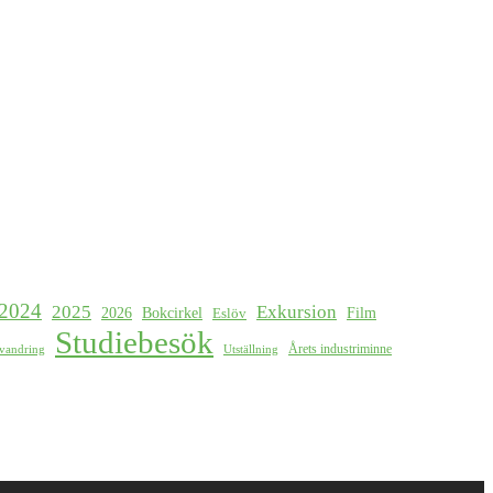
2024
2025
Exkursion
2026
Bokcirkel
Film
Eslöv
Studiebesök
Årets industriminne
svandring
Utställning