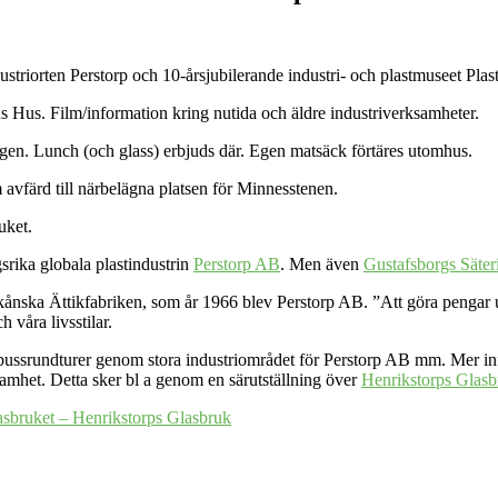
striorten Perstorp och 10-årsjubilerande industri- och plastmuseet Plas
ns Hus. Film/information kring nutida och äldre industriverksamheter.
gen. Lunch (och glass) erbjuds där. Egen matsäck förtäres utomhus.
vfärd till närbelägna platsen för Minnesstenen.
uket.
srika globala plastindustrin
Perstorp AB
. Men även
Gustafsborgs Säte
kånska Ättikfabriken, som år 1966 blev Perstorp AB. ”Att göra pengar ur
 våra livsstilar.
 bussrundturer genom stora industriområdet för Perstorp AB mm. Mer i
amhet. Detta sker bl a genom en särutställning över
Henrikstorps Glas
sbruket – Henrikstorps Glasbruk