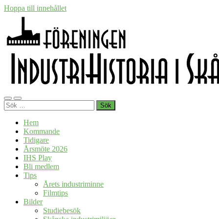
Hoppa till innehållet
Slå
Slå
Sök
på/av
på/av
efter:
mobilmeny
sökfält
Hem
Kommande
Tidigare
Årsmöte 2026
IHS Play
Bli medlem
Tips
Årets industriminne
Filmtips
Bilder
Studiebesök