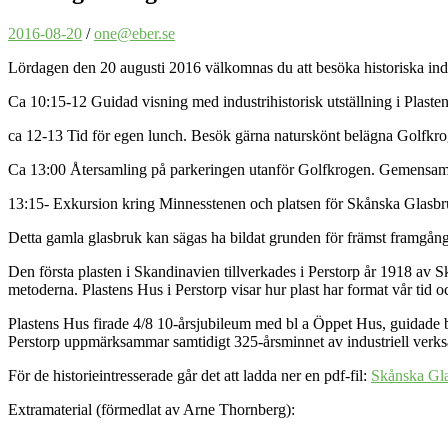
2016-08-20
/
one@eber.se
Lördagen den 20 augusti 2016 välkomnas du att besöka historiska indu
Ca 10:15-12 Guidad visning med industrihistorisk utställning i Plaste
ca 12-13 Tid för egen lunch. Besök gärna naturskönt belägna Golfkro
Ca 13:00 Återsamling på parkeringen utanför Golfkrogen. Gemensam a
13:15- Exkursion kring Minnesstenen och platsen för Skånska Glasbr
Detta gamla glasbruk kan sägas ha bildat grunden för främst framgång
Den första plasten i Skandinavien tillverkades i Perstorp år 1918 av S
metoderna. Plastens Hus i Perstorp visar hur plast har format vår tid och
Plastens Hus firade 4/8 10-årsjubileum med bl a Öppet Hus, guidade
Perstorp uppmärksammar samtidigt 325-årsminnet av industriell verks
För de historieintresserade går det att ladda ner en pdf-fil:
Skånska Gla
Extramaterial (förmedlat av Arne Thornberg):