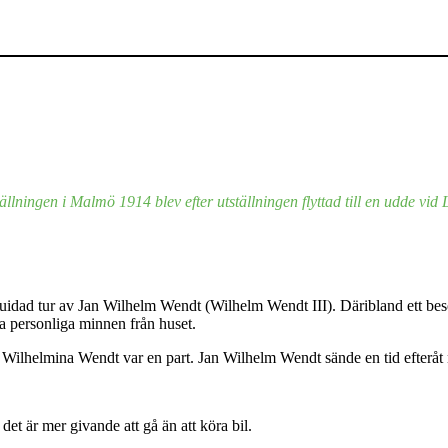
lningen i Malmö 1914 blev efter utställningen flyttad till en udde vid
idad tur av Jan Wilhelm Wendt (Wilhelm Wendt III). Däribland ett besök
 personliga minnen från huset.
r Wilhelmina Wendt var en part. Jan Wilhelm Wendt sände en tid efteråt 
 är mer givande att gå än att köra bil.