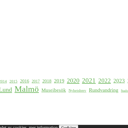
2021
2020
2022
2023
2019
2016
2018
2017
2015
2014
Malmö
Lund
Rundvandring
Museibesök
Nyhetsbrev
Stad
det av cookies.
mer information
Godkänn