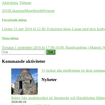
Aktiviteter
,
Tidigare
2016
Exkursion
Museibesök
Perstorp
Föregående inlägg
Lördag 21 maj 2016 kl 12.40. Exkursion längs Lagan med dess kraftv
Nästa inlägg
Torsdag 1 september 2016 kl 17.00-19.00. Rundvandring i Malmös
Sök
efter:
Kommande aktiviteter
Vi önskar alla medlemmar en skön sommar
Nyheter
Bilder från studiebesöket på Järsekesåg och Hässleholms filfabr
2026-06-16