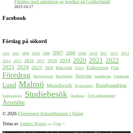
Filmtips med anledning av besöket på Goldschmidt
2025-10-17
Facebook
Förslag på sökord
2007
2008
2009
2005
2010
2012
2013
2004
2006
2011
2002
2003
2021
2020
2022
2019
2016
2018
2017
2015
2014
2023
2024
2025
Exkursion
2026
Bokcirkel
Film
Eslöv
Föredrag
Järnväg
Helsingborg
Limhamn
Hässleholm
Landskrona
Malmö
Lund
Rundvandring
Museibesök
Nyhetsbrev
Studiebesök
Årets industriminne
Stadsvandring
Utställning
Årsmöte
© 2026
Föreningen Industrihistoria i Skåne
Tema av
Anders Noren
—
Upp ↑