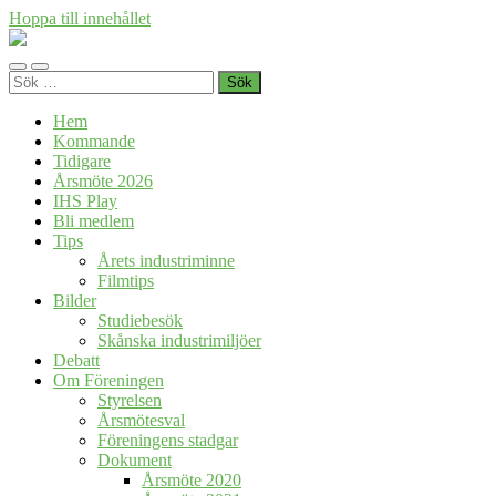
Hoppa till innehållet
Föreningen
Industrihistoria
Slå
Slå
i
Sök
på/av
på/av
Skåne
efter:
mobilmeny
sökfält
Hem
Kommande
Tidigare
Årsmöte 2026
IHS Play
Bli medlem
Tips
Årets industriminne
Filmtips
Bilder
Studiebesök
Skånska industrimiljöer
Debatt
Om Föreningen
Styrelsen
Årsmötesval
Föreningens stadgar
Dokument
Årsmöte 2020