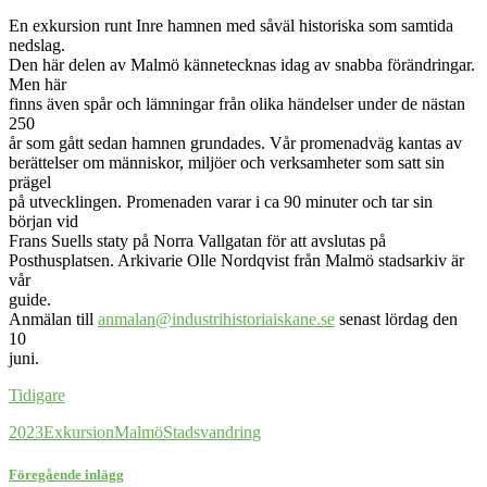
En exkursion runt Inre hamnen med såväl historiska som samtida
nedslag.
Den här delen av Malmö kännetecknas idag av snabba förändringar.
Men här
finns även spår och lämningar från olika händelser under de nästan
250
år som gått sedan hamnen grundades. Vår promenadväg kantas av
berättelser om människor, miljöer och verksamheter som satt sin
prägel
på utvecklingen. Promenaden varar i ca 90 minuter och tar sin
början vid
Frans Suells staty på Norra Vallgatan för att avslutas på
Posthusplatsen. Arkivarie Olle Nordqvist från Malmö stadsarkiv är
vår
guide.
Anmälan till
anmalan@industrihistoriaiskane.se
senast lördag den
10
juni.
Tidigare
2023
Exkursion
Malmö
Stadsvandring
Föregående inlägg