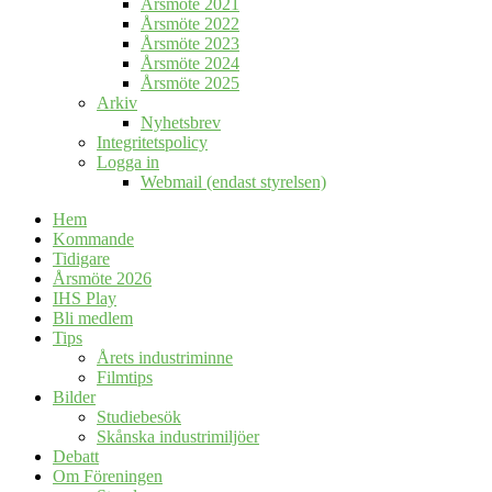
Årsmöte 2021
Årsmöte 2022
Årsmöte 2023
Årsmöte 2024
Årsmöte 2025
Arkiv
Nyhetsbrev
Integritetspolicy
Logga in
Webmail (endast styrelsen)
Hem
Kommande
Tidigare
Årsmöte 2026
IHS Play
Bli medlem
Tips
Årets industriminne
Filmtips
Bilder
Studiebesök
Skånska industrimiljöer
Debatt
Om Föreningen