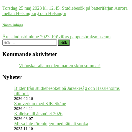
Torsdag 25 maj 2023 kl. 12.45. Studiebesök på batterifärjan Aurora
mellan Helsingborg och Helsingör
Nästa inlägg
Årets industriminne 2023, Frövifors pappersbruksmuseum
Sök
efter:
Kommande aktiviteter
Vi önskar alla medlemmar en skön sommar!
Nyheter
Bilder från studiebesöket på Järsekesåg och Hässleholms
filfabrik
2026-06-16
Samverkan med SJK Skåne
2026-04-11
Kallelse till årsmötet 2026
2026-03-07
Missa inte föreningen med rätt att snoka
2025-11-10