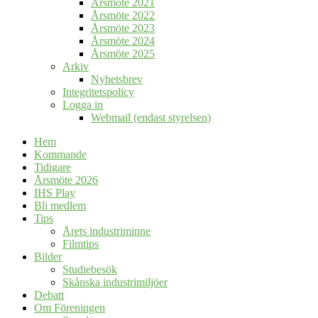
Årsmöte 2021
Årsmöte 2022
Årsmöte 2023
Årsmöte 2024
Årsmöte 2025
Arkiv
Nyhetsbrev
Integritetspolicy
Logga in
Webmail (endast styrelsen)
Hem
Kommande
Tidigare
Årsmöte 2026
IHS Play
Bli medlem
Tips
Årets industriminne
Filmtips
Bilder
Studiebesök
Skånska industrimiljöer
Debatt
Om Föreningen