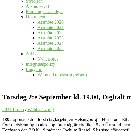
Styrelsen
Årsmötesval
Föreningens stadgar
Dokument
Årsmöte 2020
Årsmöte 2021
Årsmöte 2022
Årsmöte 2023
Årsmöte 2024
Årsmöte 2025
Arkiv
Nyhetsbrev
Integritetspolicy
Logga in
Webmail (endast styrelsen)
Torsdag 2:e September kl. 19.00, Digitalt 
2021-05-25
/
Webbansvarig
1892 öppnade den första tågfärjelinjen Helsingborg – Helsingör. Ett
Öresundsbron öppnades upphörde tågfärjetrafiken över Öresund men k
Tordagen den 2/9 kl 19 möter vi Jochum Ressel, SJ:s siste “färjechef”