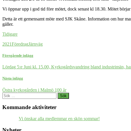
Vi öppnar upp i god tid före mötet, dock senast kl 18.30. Mötet börjar 
Detta är ett gemensamt möte med SJK Skåne. Information om hur man ans
gäller.
Tidigare
2021
Föredrag
Järnväg
Föregående inlägg
Lördag 5:e Juni kl. 15.00, Kyrkogårdsvandring bland industrimän,
Nästa inlägg
Östra kyrkogården i Malmö 100 år
Sök
efter:
Kommande aktiviteter
Vi önskar alla medlemmar en skön sommar!
Nyheter