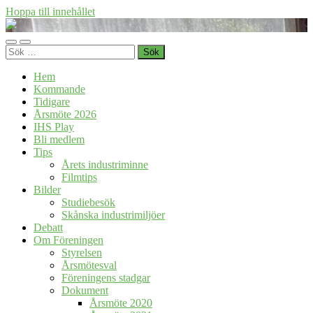
Hoppa till innehållet
Föreningen
Industrihistoria
Slå
Slå
i
Sök
på/av
på/av
Skåne
efter:
mobilmeny
sökfält
Hem
Kommande
Tidigare
Årsmöte 2026
IHS Play
Bli medlem
Tips
Årets industriminne
Filmtips
Bilder
Studiebesök
Skånska industrimiljöer
Debatt
Om Föreningen
Styrelsen
Årsmötesval
Föreningens stadgar
Dokument
Årsmöte 2020