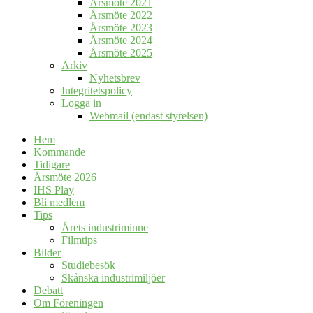
Årsmöte 2021
Årsmöte 2022
Årsmöte 2023
Årsmöte 2024
Årsmöte 2025
Arkiv
Nyhetsbrev
Integritetspolicy
Logga in
Webmail (endast styrelsen)
Hem
Kommande
Tidigare
Årsmöte 2026
IHS Play
Bli medlem
Tips
Årets industriminne
Filmtips
Bilder
Studiebesök
Skånska industrimiljöer
Debatt
Om Föreningen