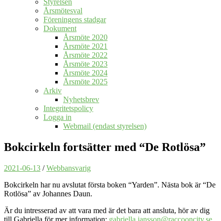
Styrelsen
Årsmötesval
Föreningens stadgar
Dokument
Årsmöte 2020
Årsmöte 2021
Årsmöte 2022
Årsmöte 2023
Årsmöte 2024
Årsmöte 2025
Arkiv
Nyhetsbrev
Integritetspolicy
Logga in
Webmail (endast styrelsen)
Bokcirkeln fortsätter med “De Rotlösa”
2021-06-13
/
Webbansvarig
Bokcirkeln har nu avslutat första boken “Yarden”. Nästa bok är “De
Rotlösa” av Johannes Daun.
Är du intresserad av att vara med är det bara att ansluta, hör av dig
till Gabriella för mer information:
gabriella.jansson@raccooncity.se