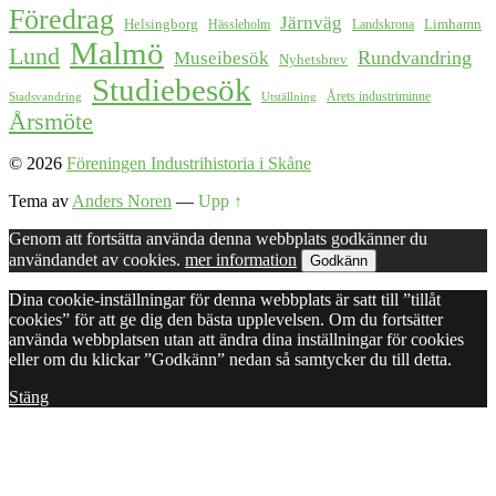
Föredrag
Järnväg
Helsingborg
Limhamn
Hässleholm
Landskrona
Malmö
Lund
Rundvandring
Museibesök
Nyhetsbrev
Studiebesök
Årets industriminne
Stadsvandring
Utställning
Årsmöte
© 2026
Föreningen Industrihistoria i Skåne
Tema av
Anders Noren
—
Upp ↑
Genom att fortsätta använda denna webbplats godkänner du
användandet av cookies.
mer information
Godkänn
Dina cookie-inställningar för denna webbplats är satt till ”tillåt
cookies” för att ge dig den bästa upplevelsen. Om du fortsätter
använda webbplatsen utan att ändra dina inställningar för cookies
eller om du klickar ”Godkänn” nedan så samtycker du till detta.
Stäng