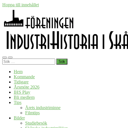
Hoppa till innehållet
Föreningen
Slå
Slå
Industrihistoria
Sök
på/av
på/av
i
efter:
mobilmeny
sökfält
Skåne
Hem
Kommande
Tidigare
Årsmöte 2026
IHS Play
Bli medlem
Tips
Årets industriminne
Filmtips
Bilder
Studiebesök