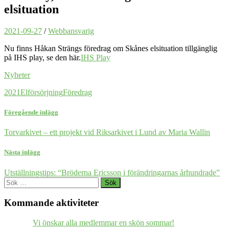
elsituation
2021-09-27
/
Webbansvarig
Nu finns Håkan Strängs föredrag om Skånes elsituation tillgänglig
på IHS play, se den här.
IHS Play
Nyheter
2021
Elförsörjning
Föredrag
Föregående inlägg
Torvarkivet – ett projekt vid Riksarkivet i Lund av Maria Wallin
Nästa inlägg
Utställningstips: “Bröderna Ericsson i förändringarnas århundrade”
Sök
efter:
Kommande aktiviteter
Vi önskar alla medlemmar en skön sommar!