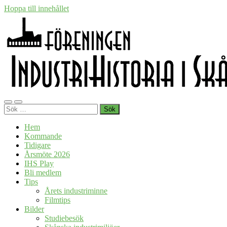
Hoppa till innehållet
Föreningen
Slå
Slå
Industrihistoria
Sök
på/av
på/av
i
efter:
mobilmeny
sökfält
Skåne
Hem
Kommande
Tidigare
Årsmöte 2026
IHS Play
Bli medlem
Tips
Årets industriminne
Filmtips
Bilder
Studiebesök