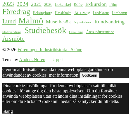
2023
2024
2025
Exkursion
2026
Bokcirkel
Film
Eslöv
Föredrag
Järnväg
Helsingborg
Limhamn
Hässleholm
Landskrona
Malmö
Lund
Rundvandring
Museibesök
Nyhetsbrev
Studiebesök
Årets industriminne
Stadsvandring
Utställning
Årsmöte
© 2026
Föreningen Industrihistoria i Skåne
Tema av
Anders Noren
—
Upp ↑
Genom att fortsätta använda denna webbplats godkänner du
användandet av cookies.
mer information
Godkänn
Dina cookie-inställningar för denna webbplats är satt till ”tillåt
cookies” för att ge dig den bästa upplevelsen. Om du fortsätter
använda webbplatsen utan att ändra dina inställningar för cookies
eller om du klickar ”Godkänn” nedan så samtycker du till detta.
Stäng