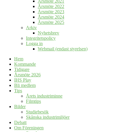
Årsmöte 2021
Årsmöte 2022
Årsmöte 2023
Årsmöte 2024
Årsmöte 2025
Arkiv
Nyhetsbrev
Integritetspolicy
Logga in
Webmail (endast styrelsen)
Hem
Kommande
Tidigare
Årsmöte 2026
IHS Play
Bli medlem
Tips
Årets industriminne
Filmtips
Bilder
Studiebesök
Skånska industrimiljöer
Debatt
Om Föreningen