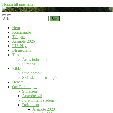
Hoppa till innehållet
Föreningen
Industrihistoria
Slå
Slå
i
Sök
på/av
på/av
Skåne
efter:
mobilmeny
sökfält
Hem
Kommande
Tidigare
Årsmöte 2026
IHS Play
Bli medlem
Tips
Årets industriminne
Filmtips
Bilder
Studiebesök
Skånska industrimiljöer
Debatt
Om Föreningen
Styrelsen
Årsmötesval
Föreningens stadgar
Dokument
Årsmöte 2020