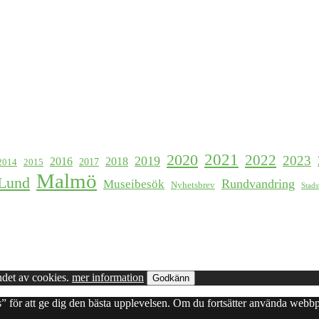
2021
2020
2022
2023
2019
2016
2018
2017
2015
2014
Malmö
Lund
Rundvandring
Museibesök
Nyhetsbrev
Stad
det av cookies.
mer information
Godkänn
ies” för att ge dig den bästa upplevelsen. Om du fortsätter använda webbp