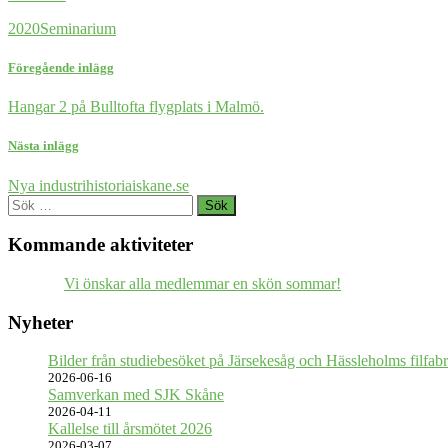
2020
Seminarium
Föregående inlägg
Hangar 2 på Bulltofta flygplats i Malmö.
Nästa inlägg
Nya industrihistoriaiskane.se
Sök
efter:
Kommande aktiviteter
Vi önskar alla medlemmar en skön sommar!
Nyheter
Bilder från studiebesöket på Järsekesåg och Hässleholms filfabr
2026-06-16
Samverkan med SJK Skåne
2026-04-11
Kallelse till årsmötet 2026
2026-03-07