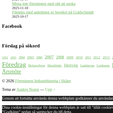
Missa inte föreningen med rätt att snoka
2025-11-10
Filmtips med anledning av besöket på Goldschmidt
2025-10-17
Facebook
Förslag på sökord
2007
2008
2009
2005
2010
2012
2013
2004
2006
2011
2002
2003
Föredrag
Järnväg
Helsingborg
Limhamn
Hässleholm
Landskrona
Årsmöte
© 2026
Föreningen Industrihistoria i Skåne
Tema av
Anders Noren
—
Upp ↑
Genom att fortsätta använda denna webbplats godkänner du användan
Dina cookie-inställningar för denna webbplats är satt till ”tillåt cook
”Godkänn” nedan så samtycker du till detta.