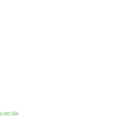
äs mer här
.