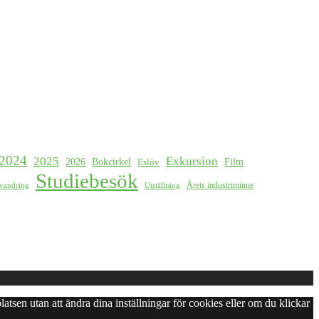
2024
2025
Exkursion
2026
Bokcirkel
Film
Eslöv
Studiebesök
Årets industriminne
svandring
Utställning
latsen utan att ändra dina inställningar för cookies eller om du klickar