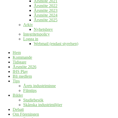
Årsmöte 2021
Årsmöte 2022
Årsmöte 2023
Årsmöte 2024
Årsmöte 2025
Arkiv
Nyhetsbrev
Integritetspolicy
Logga in
Webmail (endast styrelsen)
Hem
Kommande
Tidigare
Årsmöte 2026
IHS Play
Bli medlem
Tips
Årets industriminne
Filmtips
Bilder
Studiebesök
Skånska industrimiljöer
Debatt
Om Föreningen