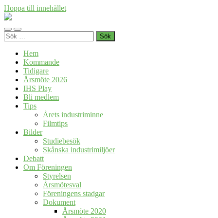
Hoppa till innehållet
Föreningen
Industrihistoria
Slå
Slå
i
Sök
på/av
på/av
Skåne
efter:
mobilmeny
sökfält
Hem
Kommande
Tidigare
Årsmöte 2026
IHS Play
Bli medlem
Tips
Årets industriminne
Filmtips
Bilder
Studiebesök
Skånska industrimiljöer
Debatt
Om Föreningen
Styrelsen
Årsmötesval
Föreningens stadgar
Dokument
Årsmöte 2020