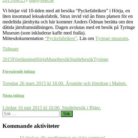
2015-04-25
/
one@eber.se
Vi börjar vid 10-tiden med att besöka “Pyckefabriken” i Hörja, en
liten insomnad leksaksfabrik. Strax invid vid ån finns platsen för en
medeltida järnhytta och här kommer Anders Ödman berätta om den
dåtida järnframställningen. Dagen avslutas med ett besök på Tyringe
Museum (som inkluderar kaffe med fralla).
Mötesdokumentation
“Pyckefabriken”
. Läs om
Tyringe museum
.
Tidigare
2015
Föreläsning
Hörja
Museibesök
Studiebesök
Tyringe
Föregående inlägg
Torsdag 26 mars 2015 kl 18.00. Årsmöte och föredrag i Malmö.
Nästa inlägg
Lördag 16 maj 2015 kl 10.00. Studiebesök i Bjäre.
Sök
efter:
Kommande aktiviteter
Vi önskar alla medlemmar en skön sommar!