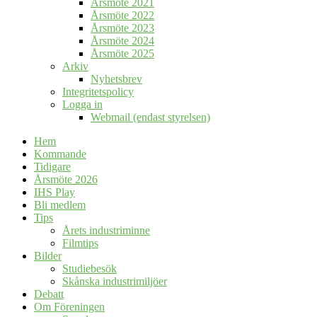
Årsmöte 2021
Årsmöte 2022
Årsmöte 2023
Årsmöte 2024
Årsmöte 2025
Arkiv
Nyhetsbrev
Integritetspolicy
Logga in
Webmail (endast styrelsen)
Hem
Kommande
Tidigare
Årsmöte 2026
IHS Play
Bli medlem
Tips
Årets industriminne
Filmtips
Bilder
Studiebesök
Skånska industrimiljöer
Debatt
Om Föreningen