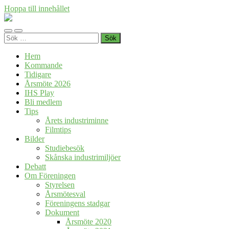
Hoppa till innehållet
Föreningen
Industrihistoria
Slå
Slå
i
Sök
på/av
på/av
Skåne
efter:
mobilmeny
sökfält
Hem
Kommande
Tidigare
Årsmöte 2026
IHS Play
Bli medlem
Tips
Årets industriminne
Filmtips
Bilder
Studiebesök
Skånska industrimiljöer
Debatt
Om Föreningen
Styrelsen
Årsmötesval
Föreningens stadgar
Dokument
Årsmöte 2020