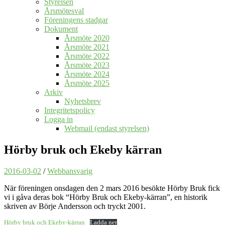
Styrelsen
Årsmötesval
Föreningens stadgar
Dokument
Årsmöte 2020
Årsmöte 2021
Årsmöte 2022
Årsmöte 2023
Årsmöte 2024
Årsmöte 2025
Arkiv
Nyhetsbrev
Integritetspolicy
Logga in
Webmail (endast styrelsen)
Hörby bruk och Ekeby kärran
2016-03-02
/
Webbansvarig
När föreningen onsdagen den 2 mars 2016 besökte Hörby Bruk fick
vi i gåva deras bok “Hörby Bruk och Ekeby-kärran”, en historik
skriven av Börje Andersson och tryckt 2001.
Hörby bruk och Ekeby-kärran
Ladda ner