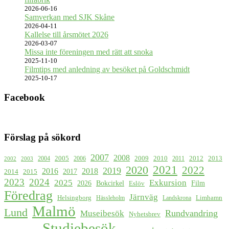
2026-06-16
Samverkan med SJK Skåne
2026-04-11
Kallelse till årsmötet 2026
2026-03-07
Missa inte föreningen med rätt att snoka
2025-11-10
Filmtips med anledning av besöket på Goldschmidt
2025-10-17
Facebook
Förslag på sökord
2007
2008
2009
2005
2010
2012
2013
2004
2006
2011
2002
2003
2021
2020
2022
2019
2016
2018
2017
2015
2014
2023
2024
2025
Exkursion
2026
Bokcirkel
Film
Eslöv
Föredrag
Järnväg
Helsingborg
Limhamn
Hässleholm
Landskrona
Malmö
Lund
Rundvandring
Museibesök
Nyhetsbrev
Studiebesök