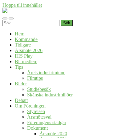
Hoppa till innehållet
Föreningen
Industrihistoria
Slå
Slå
i
Sök
på/av
på/av
Skåne
efter:
mobilmeny
sökfält
Hem
Kommande
Tidigare
Årsmöte 2026
IHS Play
Bli medlem
Tips
Årets industriminne
Filmtips
Bilder
Studiebesök
Skånska industrimiljöer
Debatt
Om Föreningen
Styrelsen
Årsmötesval
Föreningens stadgar
Dokument
Årsmöte 2020