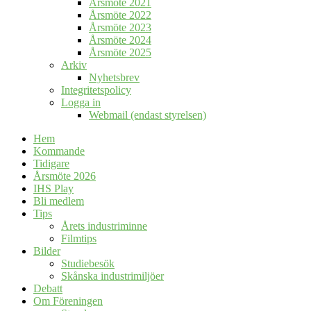
Årsmöte 2021
Årsmöte 2022
Årsmöte 2023
Årsmöte 2024
Årsmöte 2025
Arkiv
Nyhetsbrev
Integritetspolicy
Logga in
Webmail (endast styrelsen)
Hem
Kommande
Tidigare
Årsmöte 2026
IHS Play
Bli medlem
Tips
Årets industriminne
Filmtips
Bilder
Studiebesök
Skånska industrimiljöer
Debatt
Om Föreningen