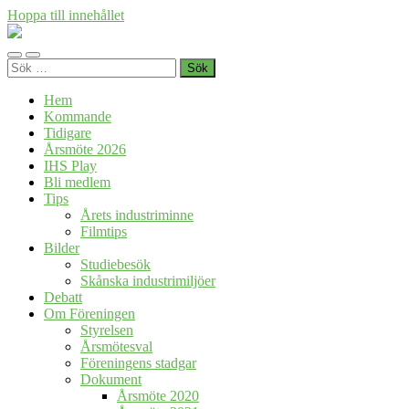
Hoppa till innehållet
Föreningen
Industrihistoria
Slå
Slå
i
Sök
på/av
på/av
Skåne
efter:
mobilmeny
sökfält
Hem
Kommande
Tidigare
Årsmöte 2026
IHS Play
Bli medlem
Tips
Årets industriminne
Filmtips
Bilder
Studiebesök
Skånska industrimiljöer
Debatt
Om Föreningen
Styrelsen
Årsmötesval
Föreningens stadgar
Dokument
Årsmöte 2020