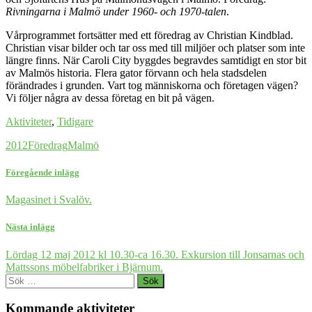
Rivningarna i Malmö under 1960- och 1970-talen
.
Vårprogrammet fortsätter med ett föredrag av Christian Kindblad.
Christian visar bilder och tar oss med till miljöer och platser som inte
längre finns. När Caroli City byggdes begravdes samtidigt en stor bit
av Malmös historia. Flera gator förvann och hela stadsdelen
förändrades i grunden. Vart tog människorna och företagen vägen?
Vi följer några av dessa företag en bit på vägen.
Aktiviteter
,
Tidigare
2012
Föredrag
Malmö
Föregående inlägg
Magasinet i Svalöv.
Nästa inlägg
Lördag 12 maj 2012 kl 10.30-ca 16.30. Exkursion till Jonsarnas och
Mattssons möbelfabriker i Bjärnum.
Sök
efter:
Kommande aktiviteter