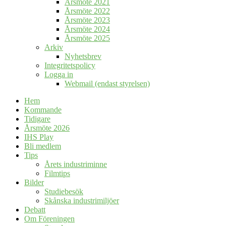
Årsmöte 2021
Årsmöte 2022
Årsmöte 2023
Årsmöte 2024
Årsmöte 2025
Arkiv
Nyhetsbrev
Integritetspolicy
Logga in
Webmail (endast styrelsen)
Hem
Kommande
Tidigare
Årsmöte 2026
IHS Play
Bli medlem
Tips
Årets industriminne
Filmtips
Bilder
Studiebesök
Skånska industrimiljöer
Debatt
Om Föreningen