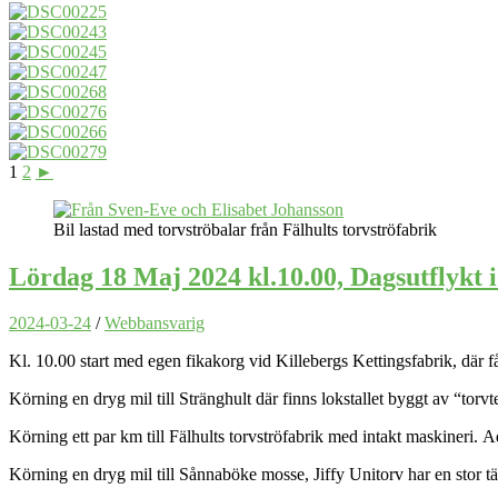
1
2
►
Bil lastad med torvströbalar från Fälhults torvströfabrik
Lördag 18 Maj 2024 kl.10.00, Dagsutflykt 
2024-03-24
/
Webbansvarig
Kl. 10.00 start med egen fikakorg vid Killebergs Kettingsfabrik, där f
Körning en dryg mil till Stränghult där finns lokstallet byggt av “tor
Körning ett par km till Fälhults torvströfabrik med intakt maskineri. 
Körning en dryg mil till Sånnaböke mosse, Jiffy Unitorv har en stor t