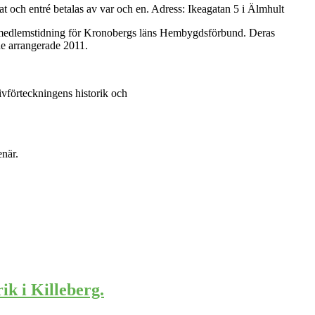
at och entré betalas av var och en. Adress: Ikeagatan 5 i Älmhult
bo, medlemstidning för Kronobergs läns Hembygdsförbund. Deras
ne arrangerade 2011.
ivförteckningens historik och
enär.
ik i Killeberg.