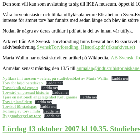
Den som vill kan som avslutning ta sig till IKEA museum, öppet kl 10-
Våra torventusiaster och tillika utflyktsplanerare Elisabet och Sven
intresse för ämnet torv har funnits med sedan länge och blev än störr
Nedan är några av deras artiklar i pdf att ta del av innan vår utflyk.
Arkivet från AB Svensk Torvförädling finns bevarat hos Riksarkivet i 
arkivbeskrivning
SvenskTorvforadling_Historik.pdf (riksarkivet.se)
Maria Wallin har också skrivit en artikel på Wikipedia,
AB Svensk Tor
Anmälan senast måndag den 13/5 till
anmalan@industrihistoriaiskane
Nyfikna in i mossen – referat på studiebesöket av Maria Wallin
Ladda ner
Torv för höjd beredskap
Ladda ner
Torvteknik på export
Ladda ner
Torvströ en pressad historia
Ladda ner
Tjära en nationell angelägenhet Kolugnarna
Ladda ner
Torv i plaståldern
Ladda ner
Torvkol för stadsgas
Ladda ner
Kolning av torv i mila
Ladda ner
Byggnadstegel av torv
Ladda ner
Lördag 13 oktober 2007 kl 10.35. Studiebes