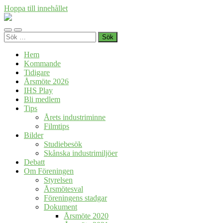
Hoppa till innehållet
Föreningen
Industrihistoria
Slå
Slå
i
Sök
på/av
på/av
Skåne
efter:
mobilmeny
sökfält
Hem
Kommande
Tidigare
Årsmöte 2026
IHS Play
Bli medlem
Tips
Årets industriminne
Filmtips
Bilder
Studiebesök
Skånska industrimiljöer
Debatt
Om Föreningen
Styrelsen
Årsmötesval
Föreningens stadgar
Dokument
Årsmöte 2020