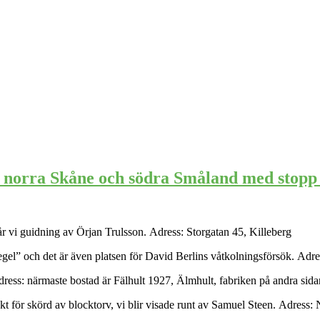
i norra Skåne och södra Småland med stopp i
år vi guidning av Örjan Trulsson. Adress: Storgatan 45, Killeberg
vtegel” och det är även platsen för David Berlins våtkolningsförsök. Adre
Adress: närmaste bostad är Fälhult 1927, Älmhult, fabriken på andra sid
äkt för skörd av blocktorv, vi blir visade runt av Samuel Steen. Adress