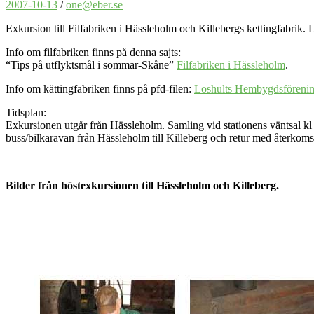
2007-10-13
/
one@eber.se
Exkursion till Filfabriken i Hässleholm och Kille­bergs kettingfabrik
Info om filfabriken finns på denna sajts:
“Tips på utflyktsmål i sommar-Skåne”
Filfabriken i Hässleholm
.
Info om kättingfabriken finns på pfd-filen:
Loshults Hembygdsföreni
Tidsplan:
Exkursionen utgår från Hässleholm. Samling vid stationens väntsal kl 
buss/bilkaravan från Hässleholm till Killeberg och retur med återkomst
Bilder från höstexkursionen till Hässleholm och Killeberg.