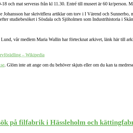
18 och mat serveras från kl 11.30. Entré till museet är 60 kr/person. M
-Eve Johansson har skrivitflera artiklar om torv i I Värend och Sunner
e efter studiebesöket i Sösdala och Sjöholmen som Industrihistoria i Skå
Lund, vår medlem Maria Wallin har förtecknat arkivet, länk här till ark
vförädling – Wikipedia
.se
. Glöm inte att ange om du behöver skjuts eller om du kan ta medres
ök på filfabrik i Hässleholm och kättingfabr