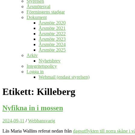
Styrelsen
Årsmötesval
Föreningens stadgar
Dokument
Årsmöte 2020
Årsmöte 2021
Årsmöte 2022
Årsmöte 2023
Årsmöte 2024
Årsmöte 2025
Arkiv
Nyhetsbrev
Integritetspolicy
Logga in
Webmail (endast styrelsen)
Etikett:
Killeberg
Nyfikna in i mossen
2024-09-11
/
Webbansvarig
Läs Maria Wallins referat nedan från
dagsutflykten till norra skåne i v