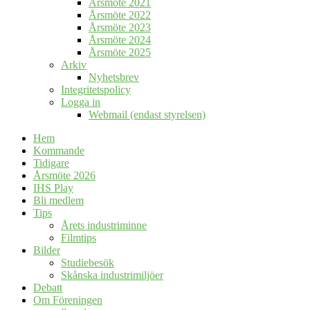
Årsmöte 2021
Årsmöte 2022
Årsmöte 2023
Årsmöte 2024
Årsmöte 2025
Arkiv
Nyhetsbrev
Integritetspolicy
Logga in
Webmail (endast styrelsen)
Hem
Kommande
Tidigare
Årsmöte 2026
IHS Play
Bli medlem
Tips
Årets industriminne
Filmtips
Bilder
Studiebesök
Skånska industrimiljöer
Debatt
Om Föreningen