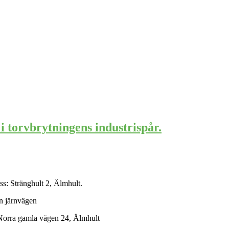
 torvbrytningens industrispår.
ss: Stränghult 2, Älmhult.
an järnvägen
: Norra gamla vägen 24, Älmhult